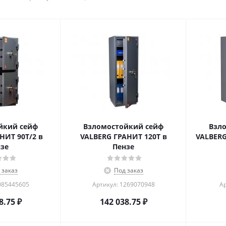
йкий сейф
Взломостойкий сейф
Взл
НИТ 90T/2 в
VALBERG ГРАНИТ 120Т в
VALBERG
зе
Пензе
 заказ
Под заказ
085445605
Артикул: 1269070948
Ар
8.75
₽
142 038.75
₽