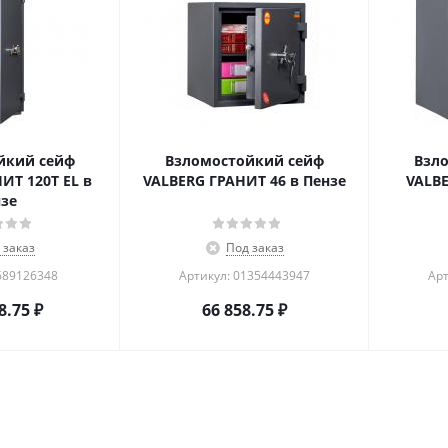
йкий сейф
Взломостойкий сейф
Взл
ИТ 120Т EL в
VALBERG ГРАНИТ 46 в Пензе
VALBE
зе
 заказ
Под заказ
689126348
Артикул: 01354443947
Арт
8.75
₽
66 858.75
₽