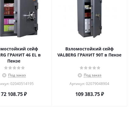
омостойкий сейф
Взломостойкий сейф
RG ГРАНИТ 46 EL в
VALBERG ГРАНИТ 90Т в Пензе
Пензе
Под заказ
Под заказ
икул: 02040514195
Артикул: 02079048904
72 108.75
₽
109 383.75
₽