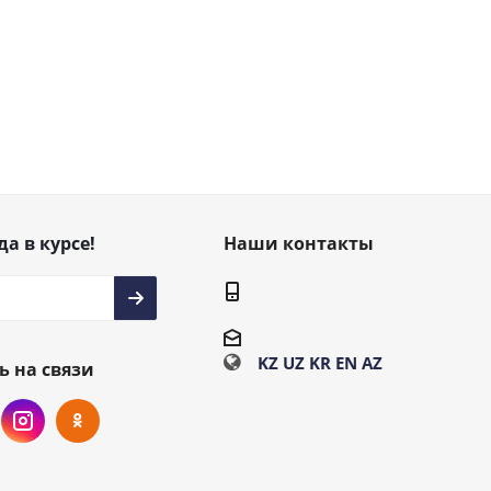
да в курсе!
Наши контакты
KZ
UZ
KR
EN
AZ
ь на связи