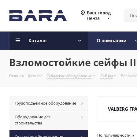
Ваш город
Пенза
Каталог
О компании
Взломостойкие сейфы II
Главная
-
Каталог
-
Складское оборудование
-
Сейфы
-
Взломост
Грузоподъемное оборудование
VALBERG ГР
Оборудование для
строительства
По популярности
Складское оборудование