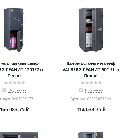
омостойкий сейф
Взломостойкий сейф
RG ГРАНИТ 120T/2 в
VALBERG ГРАНИТ 90Т EL в
Пензе
Пензе
Под заказ
Под заказ
тикул: 0404925173
Артикул: 02092634244
166 083.75
₽
114 633.75
₽