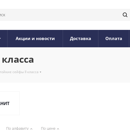
Акции и новости
Доставка
Оплата
 класса
ойкие сейфы II класса
АНИТ
По алфавиту
По цене