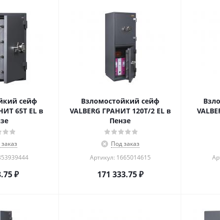
йкий сейф
Взломостойкий сейф
Взл
ИТ 65Т EL в
VALBERG ГРАНИТ 120T/2 EL в
VALBE
зе
Пензе
 заказ
Под заказ
853939444
Артикул: 1665014615
Ар
8.75
₽
171 333.75
₽