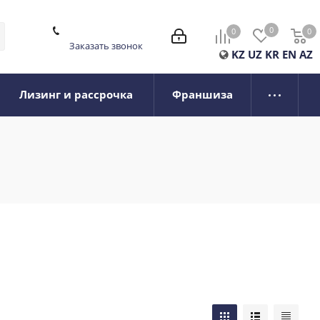
0
0
0
0
Заказать звонок
KZ
UZ
KR
EN
AZ
Лизинг и рассрочка
Франшиза