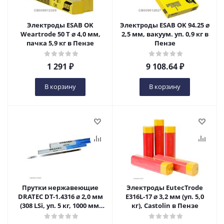
Электроды ESAB OK
Электроды ESAB OK 94.25 ⌀
Weartrode 50 T ⌀ 4,0 мм,
2,5 мм, вакуум. уп. 0,9 кг в
пачка 5,9 кг в Пензе
Пензе
1 291
₽
9 108.64
₽
В корзину
В корзину
Прутки нержавеющие
Электроды EutecTrode
DRATEC DT-1.4316 ⌀ 2,0 мм
E316L-17 ⌀ 3,2 мм (уп. 5,0
(308 LSi, уп. 5 кг, 1000 мм,
кг), Castolin в Пензе
аналог, OK Tigrod 308LSi) в
Пензе