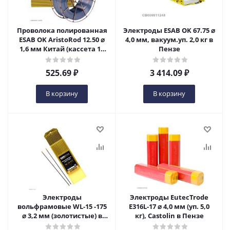
Проволока полированная
Электроды ESAB OK 67.75 ⌀
ESAB OK AristoRod 12.50 ⌀
4,0 мм, вакуум.уп. 2,0 кг в
1,6 мм Китай (кассета 18
Пензе
кг) в Пензе
525.69
₽
3 414.09
₽
В корзину
В корзину
Электроды
Электроды EutecTrode
вольфрамовые WL-15 -175
E316L-17 ⌀ 4,0 мм (уп. 5,0
⌀ 3,2 мм (золотистые) в
кг), Castolin в Пензе
Пензе