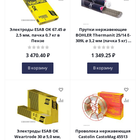
Электроды ESAB OK 67.45 ⌀
Прутки нержавеющие
2,5 мм, пачка 0,7 кг в
BOHLER Thermanit 25/14 E-
Пензе
309L ⌀ 3,2 мм (пачка 5 кг) в
Пензе
3 470.40
₽
1 349.25
₽
В корзину
В корзину
Электроды ESAB OK
Проволока нержавеющая
Weartrode 30 ⌀ 5,0 мм,
Castolin CastoMag 45513