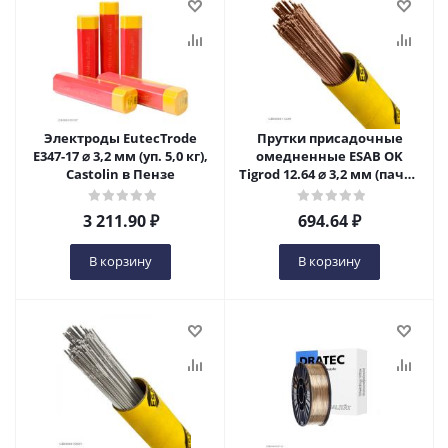
Электроды EutecTrode
Прутки присадочные
E347-17 ⌀ 3,2 мм (уп. 5,0 кг),
омедненные ESAB OK
Castolin в Пензе
Tigrod 12.64 ⌀ 3,2 мм (пачка
5 кг) в Пензе
3 211.90
₽
694.64
₽
В корзину
В корзину