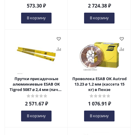
573.30
₽
2 724.38
₽
В корзину
В корзину
Прутки присадочные
Проволока ESAB OK Autrod
алюминиевые ESAB OK
13.23 ⌀ 1,2 мм (кассета 15
Tigrod 5087 ⌀ 2,4 мм (пачка
кг) в Пензе
2,5 кг) в Пензе
2 571.67
₽
1 076.91
₽
В корзину
В корзину