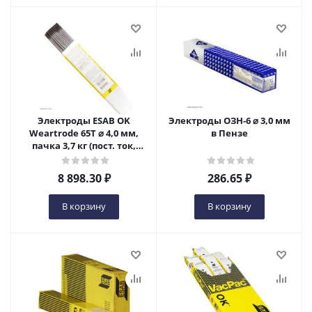
Электроды ESAB OK
Электроды ОЗН-6 ⌀ 3,0 мм
Weartrode 65T ⌀ 4,0 мм,
в Пензе
пачка 3,7 кг (пост. ток,
специальное, OK 84.80) в
Пензе
8 898.30
₽
286.65
₽
В корзину
В корзину