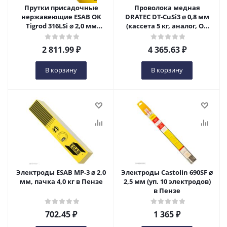
Прутки присадочные
Проволока медная
нержавеющие ESAB OK
DRATEC DT-CuSi3 ⌀ 0,8 мм
Tigrod 316LSi ⌀ 2,0 мм
(кассета 5 кг, аналог, OK
(пачка 5 кг) в Пензе
Autrod 19.30) в Пензе
2 811.99
₽
4 365.63
₽
В корзину
В корзину
Электроды ESAB МР-3 ⌀ 2,0
Электроды Castolin 690SF ⌀
мм, пачка 4,0 кг в Пензе
2,5 мм (уп. 10 электродов)
в Пензе
702.45
₽
1 365
₽