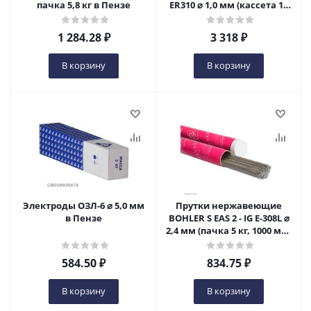
пачка 5,8 кг в Пензе
ER310 ⌀ 1,0 мм (кассета 15
кг) в Пензе
1 284.28
₽
3 318
₽
В корзину
В корзину
Электроды ОЗЛ-6 ⌀ 5,0 мм
Прутки нержавеющие
в Пензе
BOHLER S EAS 2 - IG E-308L ⌀
2,4 мм (пачка 5 кг, 1000 мм,
СВ-01Х19Н9). в Пензе
584.50
₽
834.75
₽
В корзину
В корзину