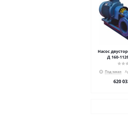
Насос двустор
Д 160-112
Под заказ
А
620 03