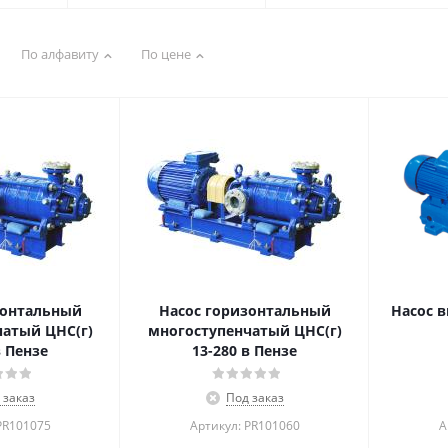
По алфавиту
По цене
зонтальный
Насос горизонтальный
Насос в
атый ЦНС(г)
многоступенчатый ЦНС(г)
в Пензе
13-280 в Пензе
 заказ
Под заказ
PR101075
Артикул: PR101060
А