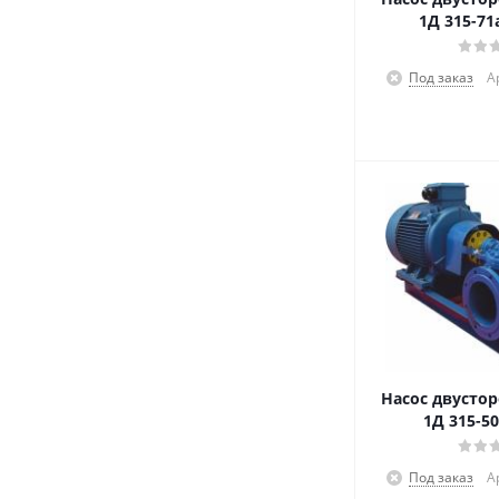
1Д 315-71
Под заказ
А
Насос двустор
1Д 315-50
Под заказ
А