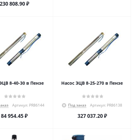
230 808.90
₽
ЭЦВ 8-40-30 в Пензе
Насос ЭЦВ 8-25-270 в Пензе
заказ
Артикул: PR86144
Под заказ
Артикул: PR86138
84 954.45
₽
327 037.20
₽