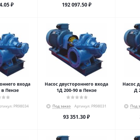
4.05
₽
192 097.50
₽
оннего входа
Насос двустороннего входа
Насос 
 в Пензе
1Д 200-90 в Пензе
Д 
ртикул: PR98034
Под заказ
Артикул: PR98031
Под 
93 351.30
₽