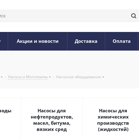
Акции и новости
Доставка
Оплата
-
Насосы и Мотопомпы
-
Насосное оборудование
 воды
Насосы для
Насосы для
нефтепродуктов,
химических
масел, битума,
производств
вязких сред
(жидкостей)