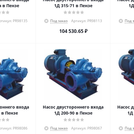
а в Пензе
1Д 315-71 в Пензе
1Д
ртикул: PR98135
Под заказ
Артикул: PR98113
Под 
104 530.65
₽
оннего входа
Насос двустороннего входа
Насос 
 в Пензе
1Д 200-90 в Пензе
1Д
ртикул: PR98086
Под заказ
Артикул: PR98067
Под 