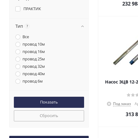
232 98
ПРАКТИК
Тип
?
Все
провод 10м
провод 16м
провод 25м
провод 32м
провод 40м
провод 6м
Насос ЭЦВ 12-2
Под заказ
А
313 
Сбросить