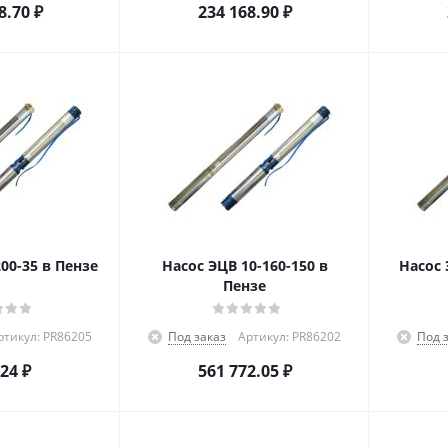
8.70
₽
234 168.90
₽
00-35 в Пензе
Насос ЭЦВ 10-160-150 в
Насос 
Пензе
ртикул: PR86205
Под заказ
Артикул: PR86202
Под 
824
₽
561 772.05
₽