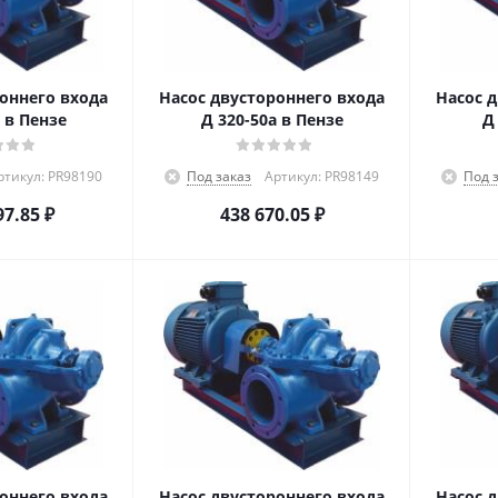
оннего входа
Насос двустороннего входа
Насос 
 в Пензе
Д 320-50а в Пензе
Д
ртикул: PR98190
Под заказ
Артикул: PR98149
Под 
97.85
₽
438 670.05
₽
оннего входа
Насос двустороннего входа
Насос 