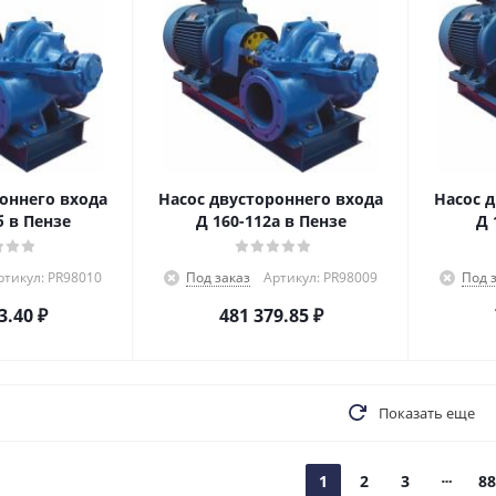
оннего входа
Насос двустороннего входа
Насос 
б в Пензе
Д 160-112а в Пензе
Д 
ртикул: PR98010
Под заказ
Артикул: PR98009
Под 
3.40
₽
481 379.85
₽
Показать еще
1
2
3
88