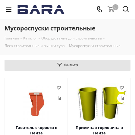
0
Мусороспуски строительные
Главная
-
Каталог
-
Оборудование для строительства
-
Леса строительные и вышки тура
-
Мусороспуски строительные
Фильтр
Гаситель скорости в
Приемная горловина в
Пензе
Пензе