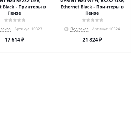
NT G80 RS232-USB,
MPRINT G80 Wi-Fi, RS232-USB,
t Black - Принтеры в
Ethernet Black - Принтеры в
Пензе
Пензе
 заказ
Артикул: 10323
Под заказ
Артикул: 10324
17 614
₽
21 824
₽