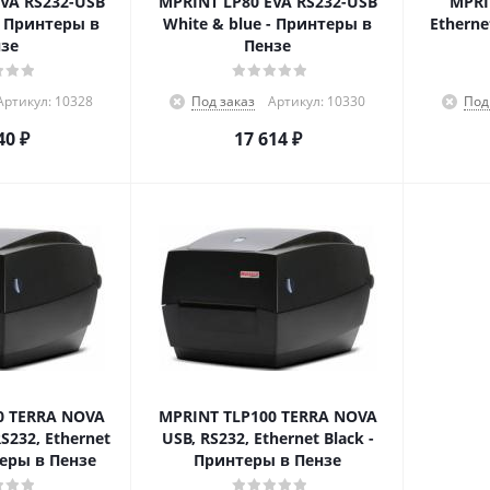
VA RS232-USB
MPRINT LP80 EVA RS232-USB
MPRI
- Принтеры в
White & blue - Принтеры в
Etherne
зе
Пензе
Артикул: 10328
Под заказ
Артикул: 10330
Под
40
₽
17 614
₽
0 TERRA NOVA
MPRINT TLP100 TERRA NOVA
RS232, Ethernet
USB, RS232, Ethernet Black -
теры в Пензе
Принтеры в Пензе