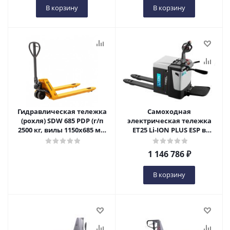
В корзину
В корзину
Гидравлическая тележка
Самоходная
(рохля) SDW 685 PDP (г/п
электрическая тележка
2500 кг, вилы 1150x685 мм
ET25 Li-ION PLUS ESP в
мм) SMART в Пензе
Пензе
1 146 786
₽
В корзину